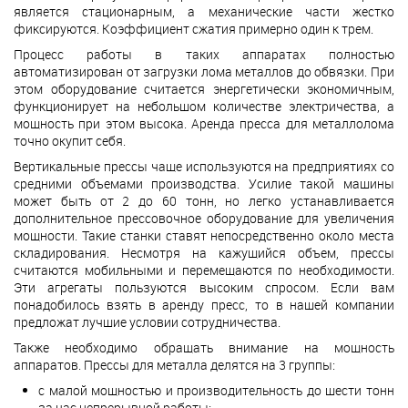
является стационарным, а механические части жестко
фиксируются. Коэффициент сжатия примерно один к трем.
Процесс работы в таких аппаратах полностью
автоматизирован от загрузки лома металлов до обвязки. При
этом оборудование считается энергетически экономичным,
функционирует на небольшом количестве электричества, а
мощность при этом высока. Аренда пресса для металлолома
точно окупит себя.
Вертикальные прессы чаще используются на предприятиях со
средними объемами производства. Усилие такой машины
может быть от 2 до 60 тонн, но легко устанавливается
дополнительное прессовочное оборудование для увеличения
мощности. Такие станки ставят непосредственно около места
складирования. Несмотря на кажущийся объем, прессы
считаются мобильными и перемещаются по необходимости.
Эти агрегаты пользуются высоким спросом. Если вам
понадобилось взять в аренду пресс, то в нашей компании
предложат лучшие условии сотрудничества.
Также необходимо обращать внимание на мощность
аппаратов. Прессы для металла делятся на 3 группы:
с малой мощностью и производительность до шести тонн
за час непрерывной работы;